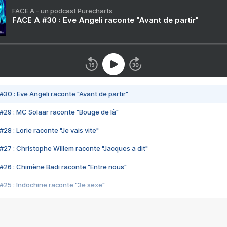
FACE A - un podcast Purecharts
FACE A #30 : Eve Angeli raconte "Avant de partir"
#30 : Eve Angeli raconte "Avant de partir"
#29 : MC Solaar raconte "Bouge de là"
28 : Lorie raconte "Je vais vite"
#27 : Christophe Willem raconte "Jacques a dit"
#26 : Chimène Badi raconte "Entre nous"
#25 : Indochine raconte "3e sexe"
#24 : Zaho raconte "C'est chelou"
#23 : Patrick Bruel raconte "Au café des délices"